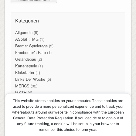
Kategorien
Allgemein
(5)
ASoIaF:TMG
(1)
Bremer Spieletage
(5)
Freebooter's Fate
(1)
Geländebau
(2)
Kartenspiele
(1)
Kickstarter
(1)
Links Der Woche
(5)
MERCS
(32)
MYTH
(4)
SAGA
(2)
This website stores cookies on your computer. These cookies are
Songs of Blades and Heroes
(2)
used to provide a more personalized experience and to track your
Table Top
(13)
whereabouts around our website in compliance with the European
General Data Protection Regulation. If you decide to to opt-out of
Veranstaltungen
(2)
any future tracking, a cookie will be setup in your browser to
Warmachine / Hordes
(1)
remember this choice for one year.