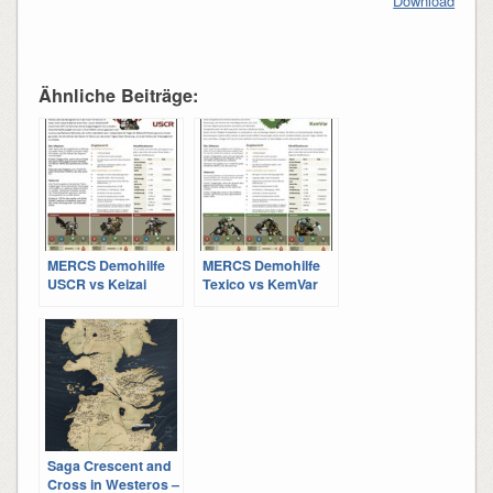
Download
Ähnliche Beiträge:
MERCS Demohilfe
MERCS Demohilfe
USCR vs Keizai
Texico vs KemVar
Waza
Saga Crescent and
Cross in Westeros –