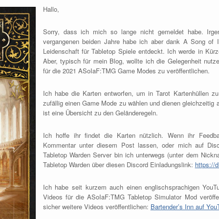
Hallo,
Sorry, dass ich mich so lange nicht gemeldet habe. Irge
vergangenen beiden Jahre habe ich aber dank A Song of
Leidenschaft für Tabletop Spiele entdeckt. Ich werde in Kür
Aber, typisch für mein Blog, wollte ich die Gelegenheit nutz
für die 2021 ASoIaF:TMG Game Modes zu veröffentlichen.
Ich habe die Karten entworfen, um in Tarot Kartenhüllen z
zufällig einen Game Mode zu wählen und dienen gleichzeitig a
ist eine Übersicht zu den Geländeregeln.
Ich hoffe ihr findet die Karten nützlich. Wenn ihr Feed
Kommentar unter diesem Post lassen, oder mich auf Disc
Tabletop Warden Server bin ich unterwegs (unter dem Nickna
Tabletop Warden über diesen Discord Einladungslink:
https:/
Ich habe seit kurzem auch einen englischsprachigen YouT
Videos für die ASoIaF:TMG Tabletop Simulator Mod veröffe
sicher weitere Videos veröffentlichen:
Bartender’s Inn auf You