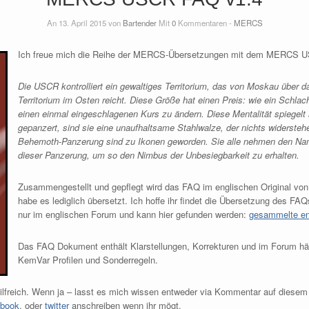
An 13. April 2015 von
Bartender
Mit
0
Kommentaren -
MERCS
Ich freue mich die Reihe der MERCS-Übersetzungen mit dem MERCS U
Die USCR kontrolliert ein gewaltiges Territorium, das von Moskau über 
Territorium im Osten reicht. Diese Größe hat einen Preis: wie ein Schlach
einen einmal eingeschlagenen Kurs zu ändern. Diese Mentalität spiegel
gepanzert, sind sie eine unaufhaltsame Stahlwalze, der nichts widersteh
Behemoth-Panzerung sind zu Ikonen geworden. Sie alle nehmen den Name
dieser Panzerung, um so den Nimbus der Unbesiegbarkeit zu erhalten.
Zusammengestellt und gepflegt wird das FAQ im englischen Original vo
habe es lediglich übersetzt. Ich hoffe ihr findet die Übersetzung des FAQs 
nur im englischen Forum und kann hier gefunden werden:
gesammelte en
Das FAQ Dokument enthält Klarstellungen, Korrekturen und im Forum hä
KemVar Profilen und Sonderregeln.
 hilfreich. Wenn ja – lasst es mich wissen entweder via Kommentar auf diesem 
ebook
, oder
twitter
anschreiben wenn ihr mögt.