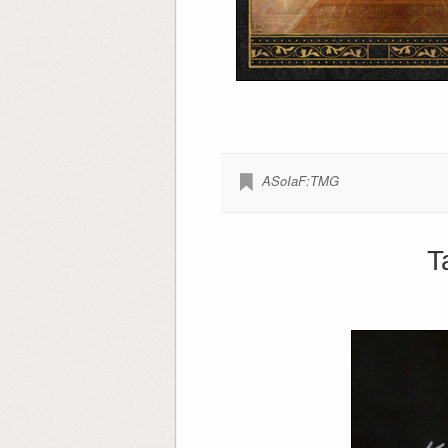
ASoIaF:TMG
T