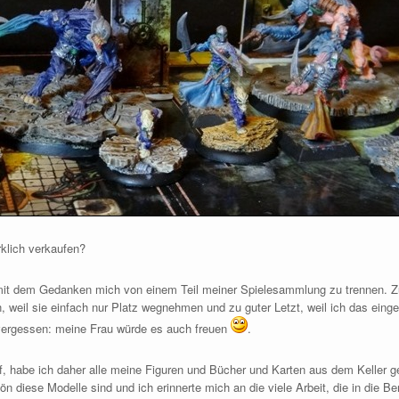
rklich verkaufen?
h mit dem Gedanken mich von einem Teil meiner Spielesammlung zu trennen. Zu
, weil sie einfach nur Platz wegnehmen und zu guter Letzt, weil ich das ei
 vergessen: meine Frau würde es auch freuen
.
, habe ich daher alle meine Figuren und Bücher und Karten aus dem Keller ge
hön diese Modelle sind und ich erinnerte mich an die viele Arbeit, die in die B