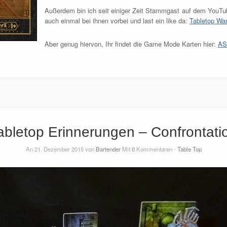
Außerdem bin ich seit einiger Zeit Stammgast auf dem YouTu
auch einmal bei ihnen vorbei und last ein like da:
Tabletop Wa
Aber genug hiervon, Ihr findet die Game Mode Karten hier:
AS
abletop Erinnerungen – Confrontati
An 21. Dezember 2015 von
Bartender
Mit
0
Kommentaren -
Table Top