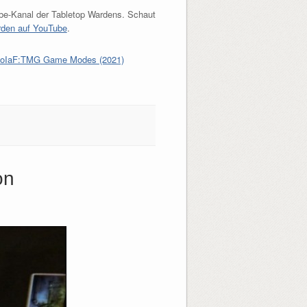
be-Kanal der Tabletop Wardens. Schaut
rden auf YouTube
.
oIaF:TMG Game Modes (2021)
on