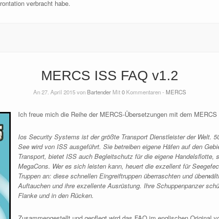
rontation verbracht habe.
MERCS ISS FAQ v1.2
An 27. April 2015 von
Bartender
Mit
0
Kommentaren -
MERCS
Ich freue mich die Reihe der MERCS-Übersetzungen mit dem MERCS 
Ios Security Systems ist der größte Transport Dienstleister der Welt.
See wird von ISS ausgeführt. Sie betreiben eigene Häfen auf den Geb
Transport, bietet ISS auch Begleitschutz für die eigene Handelsflotte, s
MegaCons.
Wer es sich leisten kann, heuert die exzellent für Seege
Truppen an: diese schnellen Eingreiftruppen überraschten und überwälti
Auftauchen und ihre exzellente Ausrüstung. Ihre Schuppenpanzer schütz
Flanke und in den Rücken.
Zusammengestellt und gepflegt wird das FAQ im englischen Original 