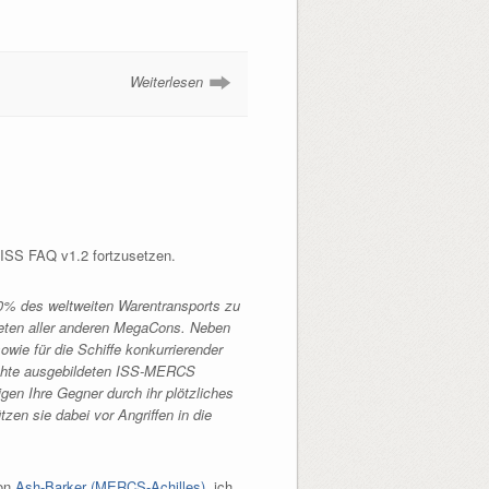
Weiterlesen
ISS FAQ v1.2 fortzusetzen.
 50% des weltweiten Warentransports zu
ieten aller anderen MegaCons. Neben
owie für die Schiffe konkurrierender
fechte ausgebildeten ISS-MERCS
gen Ihre Gegner durch ihr plötzliches
en sie dabei vor Angriffen in die
von
Ash-Barker (MERCS-Achilles)
, ich