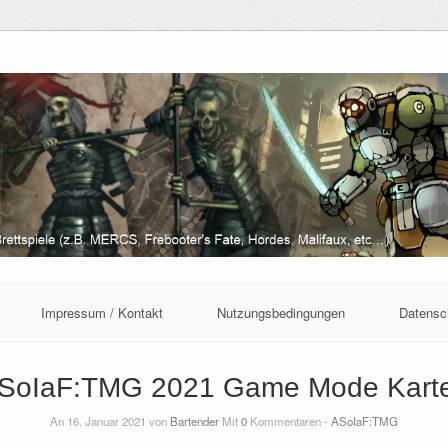
Impressum / Kontakt
Nutzungsbedingungen
Datensc
SoIaF:TMG 2021 Game Mode Kart
An 16. Januar 2021 von
Bartender
Mit
0
Kommentaren -
ASoIaF:TMG