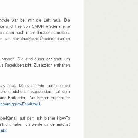
ndwie war bei mir die Luft raus. Die
 Ice and Fire von CMON wieder meine
ze sicher noch mehr darüber schreiben.
en, um hier druckbare Übersichtskarten
u passen. Sie sind super geeignet, um
ls Regelübersicht. Zusätzlich enthalten
back habt, könnt ihr wie immer einen
ord erreichen. Insbesondere auf dem
me Bartender). Am besten erreicht ihr
/discord.gg/ewFe5d3fwU
.
ube-Kanal, auf dem ich bisher How-To
ntlicht habe. Ich werde da demnächst
Tube