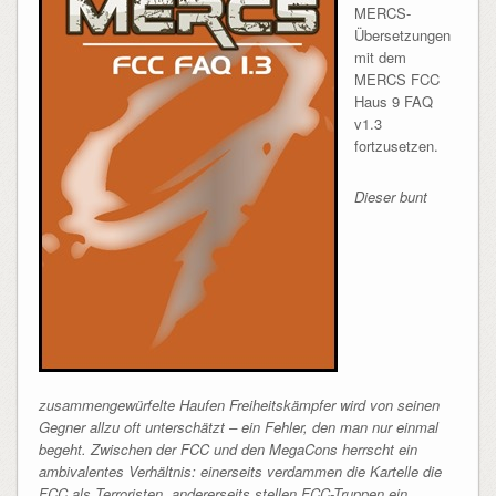
MERCS-
Übersetzungen
mit dem
MERCS FCC
Haus 9 FAQ
v1.3
fortzusetzen.
Dieser bunt
zusammengewürfelte Haufen Freiheitskämpfer wird von seinen
Gegner allzu oft unterschätzt – ein Fehler, den man nur einmal
begeht. Zwischen der FCC und den MegaCons herrscht ein
ambivalentes Verhältnis: einerseits verdammen die Kartelle die
FCC als Terroristen, andererseits stellen FCC-Truppen ein