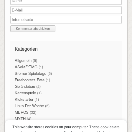
Kategorien
Allgemein
(5)
ASoIaF:TMG
(1)
Bremer Spieletage
(5)
Freebooter's Fate
(1)
Geländebau
(2)
Kartenspiele
(1)
Kickstarter
(1)
Links Der Woche
(5)
MERCS
(32)
MYTH
(4)
SAGA
(2)
This website stores cookies on your computer. These cookies are
Songs of Blades and Heroes
(2)