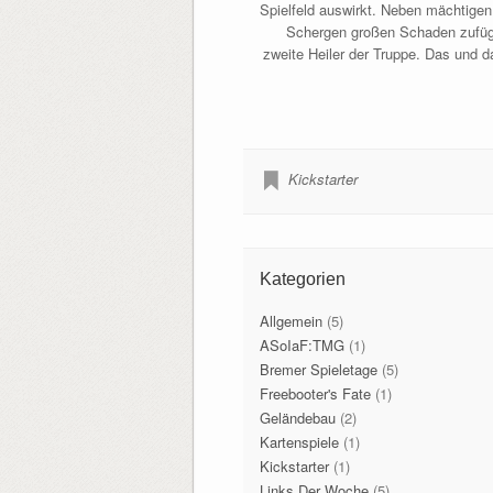
Spielfeld auswirkt. Neben mächtigen 
Schergen großen Schaden zufüge
zweite Heiler der Truppe. Das und 
Kickstarter
Kategorien
Allgemein
(5)
ASoIaF:TMG
(1)
Bremer Spieletage
(5)
Freebooter's Fate
(1)
Geländebau
(2)
Kartenspiele
(1)
Kickstarter
(1)
Links Der Woche
(5)