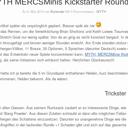
TH MERCSMinis Kickstarter Roun
An 5. Mai 2013 von
Bartender
Mit
1
Kommentaren -
MYTH
tikel später als ursprünglich geplant. Besser spät als nie
.
 das Rennen, um die Verwirklichung Brian Shottons und Keith Lowes Traumes.
 Stretch Goal nur wenig später. Von da an ging es recht konstant bergauf. In 
n hinzugefügt und binnen weniger Stunden erreicht. Am Ende standen stolze 
chergen-Völker, 11 Bosse, 35 Optionen, 5 Sprachen (darunter Deutsch) sowie 
f das Entwickeln neuer Spiele konzentrieren kann.
MYTH, MERCSMinis Kicks
g, als seine Initiatoren sich erträumt hatten. Herzlichen Glückwunsch!
tte ich ja bereits die 5 im Grundspiel enthaltenen Helden, kurz beschrieben.
ommenen, Helden bekannt. Als da wären:
Trickster
in allen Gassen. Aus seinem Rucksack zaubert er so interessante Dinge, wie
und ‘Bang Powder’. Aus diesen Zutaten schraubt er dann alle möglichen Fallen
ergen des Schattens einzusetzen. Darunter so unangenehme Dinge wie die
en Angriffen in der laufenden Runde +1 Schaden gibt und sich auf das gesamte