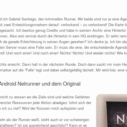
 ich Gabriel Santiago, den kriminellen Runner. Wir beide sind nur je eine Ag
mit zwei Entwicklungsmarkern darauf: verlockend – zu verlockend! Die Karte li
ngesackt.
Ich besitze genug Credits und habe in seinem Archiv eine Hintertür i
n. Also erst einmal durch die Hintertür in sein HQ eindringen. Er wirkt nerv
ch da gerade Erleichterung in seinen Augen gesehen? Ich denke ja. Ich bin al
rten Server muss eine Falle sein. Er muss die eine, die entscheidende Agend
nd! Und noch einer! Und noch einer! Nichts! Nichts! Und wieder nichts! Wie 
chts erreicht. Dann halt in der nächsten Runde. Doch dann sackt mir mein Her
rker auf die “Falle” legt und dabei selbstgefällig lächelt. Mir wird klar, eine
Android Netrunner und dem Original
nicht zu wissen wo die Ziele sind und welche Gefahren
enzter Ressourcen jede Aktion abwägen: lohnt sich der
e ich zu viel? Wird der Konzern mich aufspüren und
hr als der Runner weiß, steht auch er vor schwierigen
stallieren? Ist sie ausreichend geschützt? Kann er es