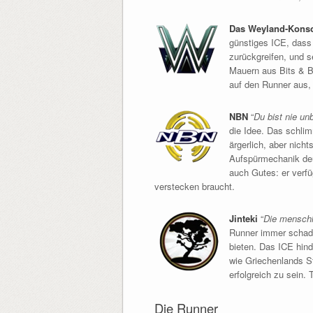
Das Weyland-Kons
günstiges ICE, dass 
zurückgreifen, und s
Mauern aus Bits & By
auf den Runner aus, 
NBN
“
Du bist nie un
die Idee. Das schli
ärgerlich, aber nich
Aufspürmechanik deu
auch Gutes: er verfü
verstecken braucht.
Jinteki
“
Die menschl
Runner immer schaden
bieten. Das ICE hind
wie Griechenlands St
erfolgreich zu sein.
Die Runner