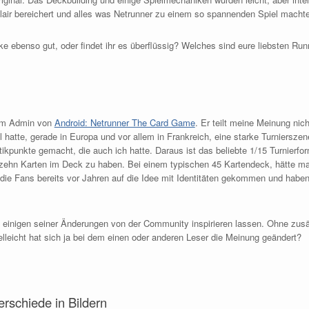
lair bereichert und alles was Netrunner zu einem so spannenden Spiel macht
 ebenso gut, oder findet ihr es überflüssig? Welches sind eure liebsten Run
dem Admin von
Android: Netrunner The Card Game
. Er teilt meine Meinung nic
al hatte, gerade in Europa und vor allem in Frankreich, eine starke Turnierszen
ikpunkte gemacht, die auch ich hatte. Daraus ist das beliebte 1/15 Turnierfor
fzehn Karten im Deck zu haben. Bei einem typischen 45 Kartendeck, hätte man
 die Fans bereits vor Jahren auf die Idee mit Identitäten gekommen und haben 
 einigen seiner Änderungen von der Community inspirieren lassen. Ohne zusätz
elleicht hat sich ja bei dem einen oder anderen Leser die Meinung geändert?
erschiede in Bildern