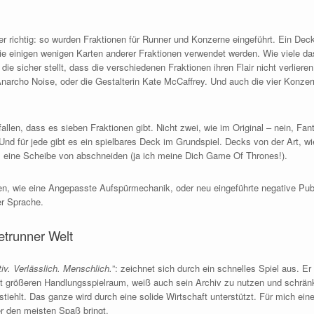
 richtig: so wurden Fraktionen für Runner und Konzerne eingeführt. Ein Deck
wie einigen wenigen Karten anderer Fraktionen verwendet werden. Wie viele d
ie sicher stellt, dass die verschiedenen Fraktionen ihren Flair nicht verlieren
 Anarcho Noise, oder die Gestalterin Kate McCaffrey. Und auch die vier Konze
fallen, dass es sieben Fraktionen gibt. Nicht zwei, wie im Original – nein, Fa
Und für jede gibt es ein spielbares Deck im Grundspiel. Decks von der Art, 
 eine Scheibe von abschneiden (ja ich meine Dich Game Of Thrones!).
gen, wie eine Angepasste Aufspürmechanik, oder neu eingeführte negative Pub
er Sprache.
etrunner Welt
tiv. Verlässlich. Menschlich.
”: zeichnet sich durch ein schnelles Spiel aus. Er
t größeren Handlungsspielraum, weiß auch sein Archiv zu nutzen und schrän
stiehlt. Das ganze wird durch eine solide Wirtschaft unterstützt. Für mich ein
r den meisten Spaß bringt.