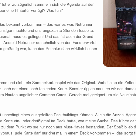
? Ist er zu zögerlich sammeln sich die Agenda auf der
r eine Hintertür verfügt? Was tun?
l das bekannt vorkommen – das war es was Netrunner
nziger machte und uns ungezählte Stunden fesselte.
Diesmal muss es gelingen! Und das ist auch der Grund
Android Netrunner so sehnlich von den Fans erwartet
o großartig war, kann das Remake dann wirklich besser
Game und nicht ein Sammelkartenspiel wie das Original. Vorbei also die Zeite
e nach der einen noch fehlenden Karte. Booster rippen nannten wir das da
m Haufen ungeliebter Common Cards. Gerade mal geeignet um sie Neueinstei
ht unbedingt eines ausgefeilten Deckbuildings rühmen. Allein die Anzahl Age
e Karte ein-, oder dreißigmal im Deck hatte, war meine Sache. Das führte da
s zu dem Punkt wo sie nur noch aus Must-Haves bestanden. Der Spaß blieb dab
voraus: jede Karte darf nur drei mal in einem Deck vorkommen – das sorgt f