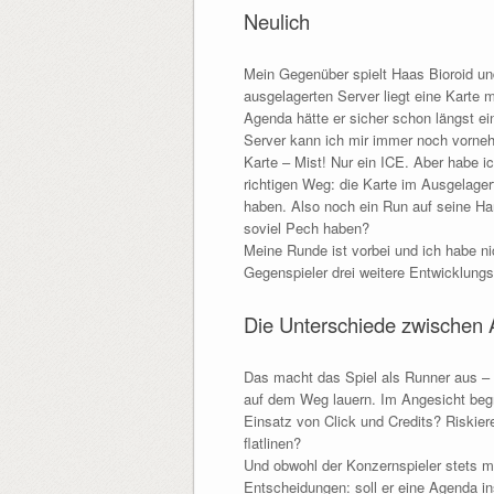
Neulich
Mein Gegenüber spielt Haas Bioroid und
ausgelagerten Server liegt eine Karte 
Agenda hätte er sicher schon längst ei
Server kann ich mir immer noch vornehme
Karte – Mist! Nur ein ICE. Aber habe i
richtigen Weg: die Karte im Ausgelage
haben. Also noch ein Run auf seine Ha
soviel Pech haben?
Meine Runde ist vorbei und ich habe ni
Gegenspieler drei weitere Entwicklungsma
Die Unterschiede zwischen 
Das macht das Spiel als Runner aus – 
auf dem Weg lauern. Im Angesicht begr
Einsatz von Click und Credits? Riskier
flatlinen?
Und obwohl der Konzernspieler stets me
Entscheidungen: soll er eine Agenda in