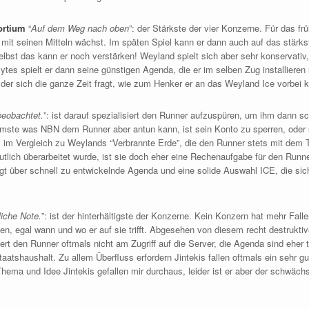
ortium
“
Auf dem Weg nach oben
”: der Stärkste der vier Konzerne. Für das fr
mit seinen Mitteln wächst. Im späten Spiel kann er dann auch auf das stärkst
elbst das kann er noch verstärken! Weyland spielt sich aber sehr konservativ,
tes spielt er dann seine günstigen Agenda, die er im selben Zug installiere
der sich die ganze Zeit fragt, wie zum Henker er an das Weyland Ice vorbei 
beobachtet.
”: ist darauf spezialisiert den Runner aufzuspüren, um ihm dann 
mmste was NBN dem Runner aber antun kann, ist sein Konto zu sperren, oder 
ts im Vergleich zu Weylands “Verbrannte Erde”, die den Runner stets mit dem 
tlich überarbeitet wurde, ist sie doch eher eine Rechenaufgabe für den Runn
gt über schnell zu entwickelnde Agenda und eine solide Auswahl ICE, die sich
iche Note.
”: ist der hinterhältigste der Konzerne. Kein Konzern hat mehr Fall
, egal wann und wo er auf sie trifft. Abgesehen von diesem recht destruktiven
ert den Runner oftmals nicht am Zugriff auf die Server, die Agenda sind eher t
aatshaushalt. Zu allem Überfluss erfordern Jintekis fallen oftmals ein sehr g
 Thema und Idee Jintekis gefallen mir durchaus, leider ist er aber der schwäc