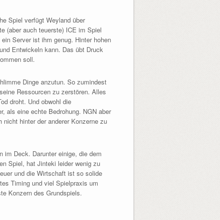
ühe Spiel verfügt Weyland über
e (aber auch teuerste) ICE im Spiel
 ein Server ist ihm genug. Hinter hohen
n und Entwickeln kann. Das übt Druck
kommen soll.
schlimme Dinge anzutun. So zumindest
seine Ressourcen zu zerstören. Alles
Tod droht. Und obwohl die
er, als eine echte Bedrohung. NGN aber
 nicht hinter der anderer Konzerne zu
en im Deck. Darunter einige, die dem
 Spiel, hat Jinteki leider wenig zu
euer und die Wirtschaft ist so solide
utes Timing und viel Spielpraxis um
hste Konzern des Grundspiels.