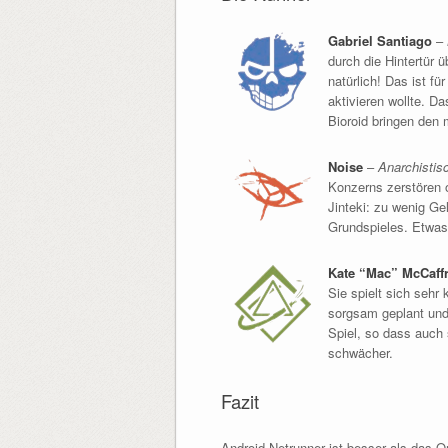
Gabriel Santiago
–
durch die Hintertür
natürlich! Das ist fü
aktivieren wollte. D
Bioroid bringen den
Noise
–
Anarchistis
Konzerns zerstören o
Jinteki: zu wenig G
Grundspieles. Etwas 
Kate “Mac” McCaff
Sie spielt sich sehr
sorgsam geplant und 
Spiel, so dass auch 
schwächer.
Fazit
Android Netrunner ist besser als das Or