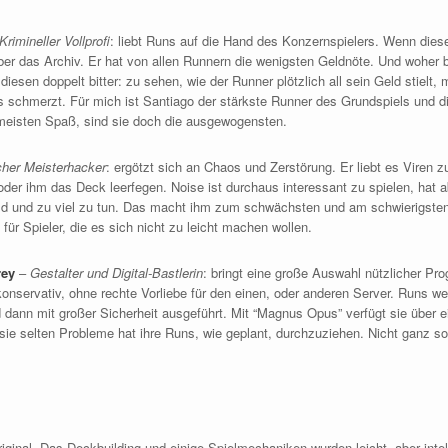
Krimineller Vollprofi
: liebt Runs auf die Hand des Konzernspielers. Wenn diese
 über das Archiv. Er hat von allen Runnern die wenigsten Geldnöte. Und woh
r diesen doppelt bitter: zu sehen, wie der Runner plötzlich all sein Geld stielt,
as schmerzt. Für mich ist Santiago der stärkste Runner des Grundspiels und 
 meisten Spaß, sind sie doch die ausgewogensten.
cher Meisterhacker
: ergötzt sich an Chaos und Zerstörung. Er liebt es Viren zu
der ihm das Deck leerfegen. Noise ist durchaus interessant zu spielen, hat a
eld und zu viel zu tun. Das macht ihm zum schwächsten und am schwierigste
für Spieler, die es sich nicht zu leicht machen wollen.
rey
–
Gestalter und Digital-Bastlerin
: bringt eine große Auswahl nützlicher P
 konservativ, ohne rechte Vorliebe für den einen, oder anderen Server. Runs w
dann mit großer Sicherheit ausgeführt. Mit “Magnus Opus” verfügt sie über e
sie selten Probleme hat ihre Runs, wie geplant, durchzuziehen. Nicht ganz so 
iginal. Das Deckbuilding und einige Spielmechaniken wurden leicht, aber intel