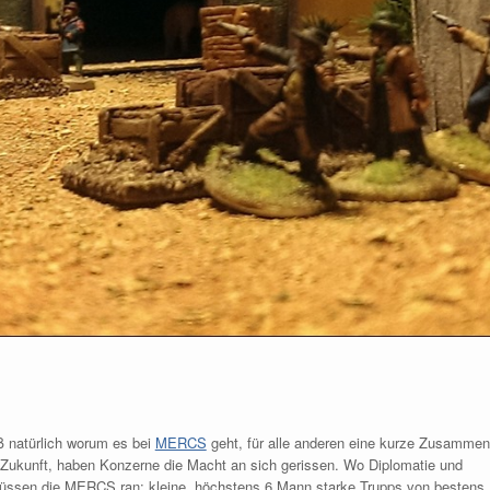
ß natürlich worum es bei
MERCS
geht, für alle anderen eine kurze Zusamme
en Zukunft, haben Konzerne die Macht an sich gerissen. Wo Diplomatie und
 müssen die MERCS ran: kleine, höchstens 6 Mann starke Trupps von bestens