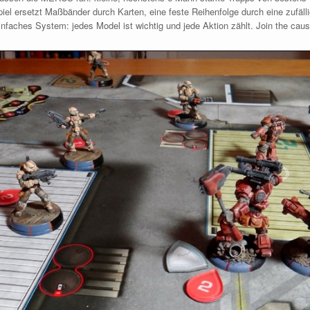
el ersetzt Maßbänder durch Karten, eine feste Reihenfolge durch eine zufäll
infaches System: jedes Model ist wichtig und jede Aktion zählt. Join the caus