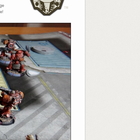
ige
e!