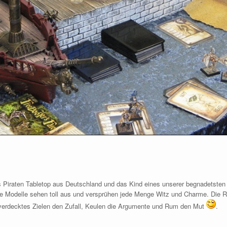
es Piraten Tabletop aus Deutschland und das Kind eines unserer begnadetsten
ie Modelle sehen toll aus und versprühen jede Menge Witz und Charme. Die 
 verdecktes Zielen den Zufall, Keulen die Argumente und Rum den Mut
.