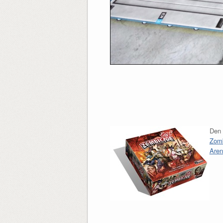
Den 
Zomb
Aren