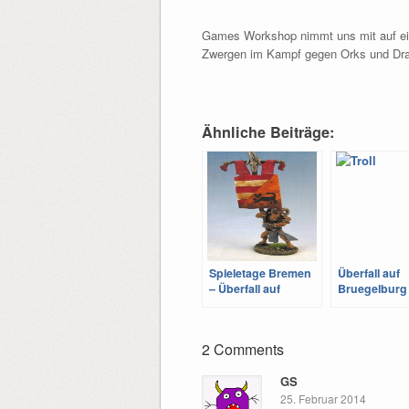
Games Workshop nimmt uns mit auf e
Zwergen im Kampf gegen Orks und Dra
Ähnliche Beiträge:
Spieletage Bremen
Überfall auf
– Überfall auf
Bruegelburg 
Brügelburg
ins Getümme
2 Comments
GS
25. Februar 2014