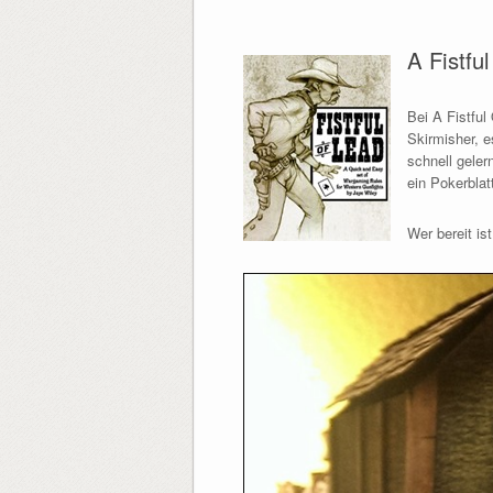
A Fistfu
Bei A Fistful
Skirmisher, e
schnell geler
ein Pokerblat
Wer bereit is